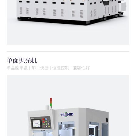
单面抛光机
单晶圆单盘 | 加工便捷 | 恒温控制 | 兼容性好