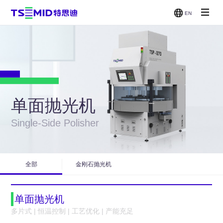
EN
单面抛光
双面抛光
减薄机
CMP
机
机
贴片/刷
洗机
单面抛光机
Single-Side Polisher
全部
金刚石抛光机
单面抛光机
多片式 | 恒温控制 | 工艺优化 | 产能充足