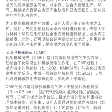
抛光的优点是设备简单、成本低，适合大批量生产。然
而，机械抛光容易在表面产生划痕和亚表面损伤，影响器
件的性能和可靠性。
为了提高机械抛光的效果，研究人员开发了多步抛光工
艺。例如，先使用粗颗粒金刚石磨料进行粗抛，去除大部
分材料；然后使用细颗粒金刚石磨料进行精抛，减少表面
粗糙度。此外，还可以结合超声振动辅助抛光，利用超声
空化效应和冲击作用，提高抛光效率和表面质量。
2.
（CMP）
化学机械抛光
化学机械抛光（CMP）是目前碳化硅抛光的主流方法，
它结合了化学腐蚀和机械磨削的作用。在CMP过程中，
抛光液中的氧化剂（如H2O2、KMnO4等）与碳化硅表面
发生化学反应，生成一层较软的氧化层（如SiO2），然
后通过机械作用去除氧化层，实现表面平坦化。
CMP的优点是能够获得极高的表面平整度和低粗糙度
（Ra < 0.5 nm），适用于碳化硅衬底和外延片的抛光。
然而，CMP的抛光效率较低，且抛光液的配制和废液处
理成本较高。近年来，研究人员通过优化抛光液成分（如
添加纳米磨料、催化剂等）和工艺参数（如压力、转速