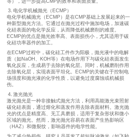
等），进一步提高CMP的效率和表面质量。
3. 电化学机械抛光（ECMP）
电化学机械抛光（ECMP）是在CMP基础上发展起来的一
种新型抛光方法。它通过在抛光过程中施加电场，加速碳
化硅表面的电化学反应，从而降低机械磨削的难度。
ECMP的优点是抛光效率高、表面损伤小，尤其适用于碳
化硅功率器件的加工。
在ECMP过程中，碳化硅工件作为阳极，抛光液中的电解
质（如NaOH、KOH等）在电场作用下与碳化硅表面发生
氧化反应，生成易于去除的氧化层。同时，机械磨削作用
去除氧化层，实现表面平坦化。ECMP的关键在于控制电
场强度和抛光液的化学性质，以避免过度腐蚀或机械损
伤。
4. 激光抛光
激光抛光是一种非接触式抛光方法，利用高能激光束照射
碳化硅表面，通过熔化和蒸发作用去除表面材料。激光抛
光的优点是精度高、无工具磨损，适用于复杂形状和微小
区域的抛光。然而，激光抛光容易在表面产生热影响区
（HAZ）和微裂纹，影响器件的电学性能。
为了减少热损伤，研究人员开发了超短脉冲激光（如飞秒