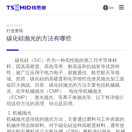
EN
单面抛光
双面抛光
减薄机
CMP
机
机
2025.08.01
贴片/刷
行业资讯
洗机
碳化硅抛光的方法有哪些
碳化硅（SiC）作为一种高性能的第三代半导体材
料，因其高硬度、高热导率、耐高温和抗辐射等优异特
性，被广泛应用于电力电子、射频通信、航空航天等领
域。然而，碳化硅的高硬度和化学惰性也使其抛光加工面
临巨大挑战。目前，碳化硅抛光的方法主要包括机械抛
光、化学机械抛光（CMP）、电化学机械抛光
（ECMP）、激光抛光、等离子体抛光等。以下将详细介
绍这些方法的原理、特点及应用。
1. 机械抛光
机械抛光是传统的抛光方法，主要通过磨料与工件表面的
机械作用去除材料。对于碳化硅这种高硬度材料，通常使
用金刚石磨料或立方氮化硼（CBN）磨料进行抛光。机械