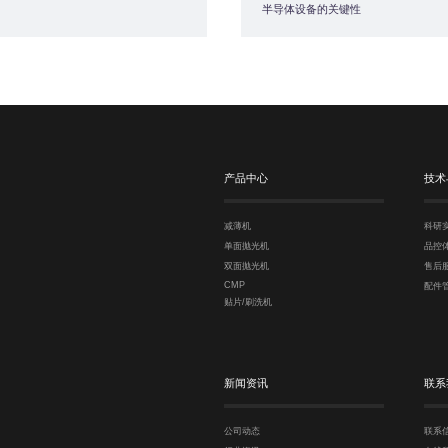
半导体设备的关键性
产品中心
技术
减薄机
科研
单面抛光机
品控
双面抛光机
售后
CMP
配件
贴片/刷洗机
新闻资讯
联系
公司动态
联系