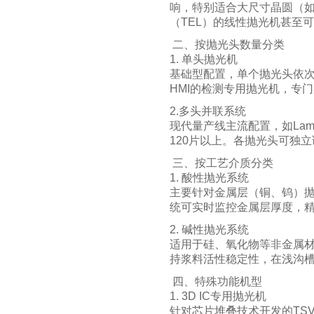
响，特别适合大尺寸晶圆（如
（TEL）的线性抛光机甚至可
二、按抛光头数量分类
1. 单头抛光机
基础型配置，单个抛光头依次
HMI的检测专用抛光机，专
2.多头并联系统
现代量产线主流配置，如Lam 
120片以上。各抛光头可独
三、按工艺介质分类
1. 酸性抛光系统
主要针对金属层（铜、钨）抛
统可实时监控金属层厚度，精
2. 碱性抛光系统
适用于硅、氧化物等非金属材
持浆料活性稳定性，在浅沟槽
四、特殊功能机型
1. 3D IC专用抛光机
针对芯片堆叠技术开发的TSV（硅