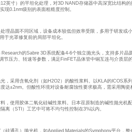
12英寸）的平坦化处理，对3D NAND存储器中高深宽比结构
实现0.1nm级别的表面粗糙度控制。
处理晶圆不同区域，设备成本较低但效率受限，多用于研发或小
门用于光罩修复前的局部平坦化。
Research的Sabre 3D系统配备4-6个独立抛光头，支持多
立调节压力、转速等参数，满足FinFET晶体管中铜互连与介质层
光，采用含氧化剂（如H2O2）的酸性浆料。以KLA的ICOS
度达±2nm。但酸性环境对设备耐腐蚀性要求极高，需采用陶瓷
料，使用胶体二氧化硅碱性浆料。日本荏原制造的碱性抛光机配
隔离（STI）工艺中可将不均匀性控制在3%以内。
通孔）抛光机，如Applied Materials的Symphony平台