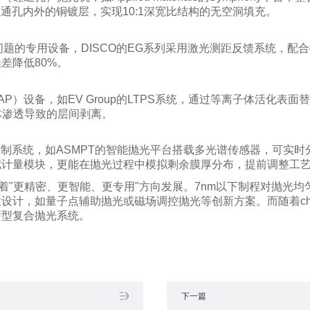
理通孔内外的铜镀层，实现10:1深宽比结构的无空洞填充。
问题的专用设备，DISCO的EG系列采用激光测距反馈系统，配
差降低80%。
P）设备，如EV Group的LTPS系统，通过等离子体活化表
液体渗透导致的层间剥离。
控制系统，如ASMPT的智能抛光平台搭载多光谱传感器，可实
拟计量模块，更能在抛光过程中模拟剩余膜厚分布，提前调整工
着"更精密、更智能、更专用"方向发展。7nm以下制程对抛光
设计，如量子点辅助抛光或磁场调控抛光等创新方案。而随着chip
新型复合抛光系统。
下一篇