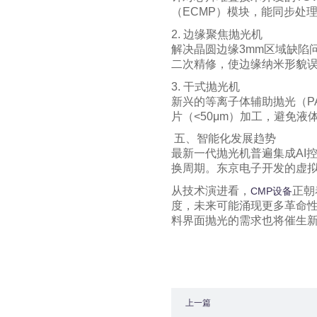
（ECMP）模块，能同步处
2. 边缘聚焦抛光机
解决晶圆边缘3mm区域缺陷
二次精修，使边缘纳米形貌误
3. 干式抛光机
新兴的等离子体辅助抛光（PA
片（<50μm）加工，避免
五、智能化发展趋势
最新一代抛光机普遍集成AI
换周期。东京电子开发的虚
从技术演进看，
正朝
CMP设备
度，未来可能涌现更多革命性
料界面抛光的需求也将催生
上一篇