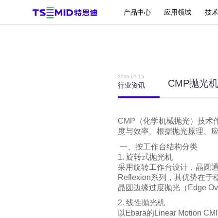
产品中心
应用领域
技
减薄机
2025.07.15
CMP抛光
行业资讯
贴片/刷洗机
CMP（化学机械抛光）技术
度与效率。根据抛光原理、应
一、按工作台结构分类
1. 旋转式抛光机
采用旋转工作台设计，晶圆
Reflexion系列，其优
晶圆边缘过度抛光（Edge Ov
2. 线性抛光机
以Ebara的Linear M