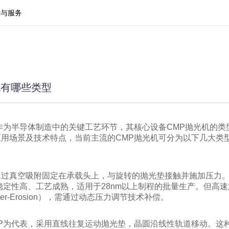
术与服务
单面抛光机
双面抛光机
机有哪些类型
作为半导体制造中的关键工艺环节，其核心设备CMP抛光机的类
用场景及技术特点，当前主流的CMP抛光机可分为以下几大类
通过真空吸附固定在承载头上，与旋转的抛光垫接触并施加压力
势在于稳定性高、工艺成熟，适用于28nm以上制程的批量生产。但
er-Erosion），需通过动态压力调节技术补偿。
otion CMP为代表，采用直线往复运动抛光垫，晶圆沿线性轨道移动