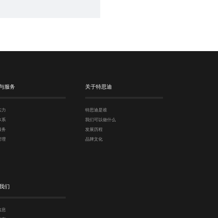
与服务
关于特思迪
实力
特思迪是谁
体系
我们可以做什么
服务
发展历程
管理
品牌文化
我们
信息