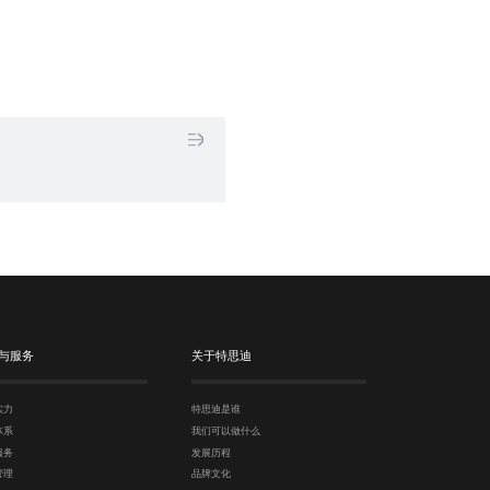
与服务
关于特思迪
实力
特思迪是谁
体系
我们可以做什么
服务
发展历程
管理
品牌文化