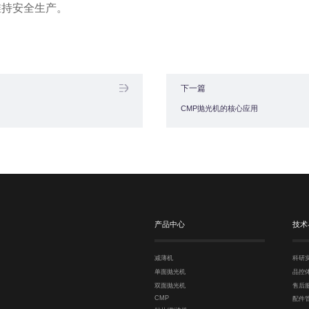
维持安全生产。
下一篇
CMP抛光机的核心应用
产品中心
技术
减薄机
科研
单面抛光机
品控
双面抛光机
售后
CMP
配件