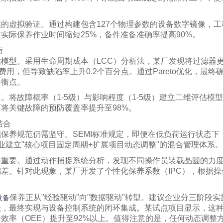
的虚拟验证。通过构建包含127个物理参数的设备数字镜像，
实际保养作业时间缩短25%，备件准备准确率提高90%。
衡
模型。采用生命周期成本（LCC）分析法，某厂发现将过滤器更
费用，但导致缺陷率上升0.2个百分点。通过Pareto优化，最终确
平衡点。
。将故障概率（1-5级）与影响程度（1-5级）建立二维评估模型
将关键故障的预防覆盖率提升至98%。
结合
保养规范仍需坚守。SEMI标准规定，即便在低负荷运行状态下
业建立"核心项目固定周期+扩展项目动态调整"的混合管理体系。
重要。通过动作捕捉系统分析，发现不同操作员装载晶圆的力度
偏差。针对此现象，某厂开发了个性化保养系数（IPC），根据操
保养正从"经验驱动"向"数据驱动"转型。建议企业分三阶段
设备
法，最终实现与设备控制系统的闭环集成。某试点项目显示，这
合效率（OEE）提升至92%以上。值得注意的是，任何动态调整