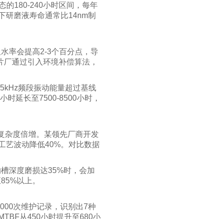
180-240小时区间，每年
下研磨液寿命通常比14nm制
水率会提高2-3个百分点，导
芯片厂通过引入环境补偿算法，
kHz频段振动能量超过基线
延长至7500-8500小时，
控复杂度倍增。某领先厂商开发
使工艺波动降低40%。对比数据
槽深度磨损达35%时，会加
85%以上。
000次维护记录，识别出7种
BF从450小时提升至680小