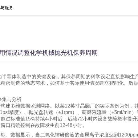
术与服务
单面抛光机
双面抛光机
用情况调整化学机械抛光机保养周期
为半导体制造中的关键设备，其保养周期的科学设定直接影响生
代精密制造的动态需求，如何基于实际使用情况建立智能化、数
采集与分析
构建多维数据监测网络。以某12英寸晶圆厂的实际案例为例，其
psi精度）、抛光盘转速（±1rpm）、研磨液流量（±5ml/mi
超过标准值15%持续4小时后，后续72小时内设备故障概率提
窗口精确控制在故障发生前12-48小时。
标。数据显示，当二氧化铈研磨液的金属离子浓度达到1200pp