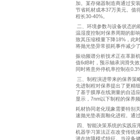
加。某存储器制造商通过安装
节省耗材成本37万美元。值
程长30-40%。
二、环境参数与设备状态的
温湿度控制对保养周期的影响
致其压缩模量下降18%，此
将抛光垫异常损耗事件减少了
振动频谱分析技术正在革新机
值6dB时，预示轴承润滑失效
同时将意外停机率控制在0.3
三、制程演进带来的保养策
先进制程对保养提出了更精细
了基于膜厚在线测量的自适应模
显示，7nm以下制程的保养频率
耗材协同老化现象需要特别关
速抛光垫表面釉化进程。通过
四、智能决策系统的实践应
机器学习算法正在改变传统保
潜在故障模式特征。当设备健康