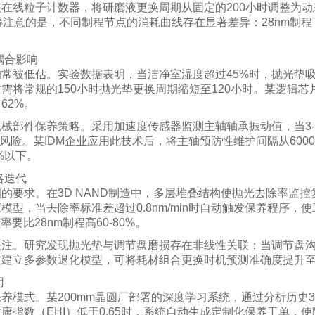
在线粒子计数器，将研磨液更换周期从固定的200小时调整为动态的
得注意的是，不同制程节点的消耗曲线存在显著差异：28nm制程
耦合影响
常被低估。实验数据表明，当洁净室湿度超过45%时，抛光垫吸
时需将常规的150小时抛光垫更换周期缩短至120小时。某逻辑
62%。
械部件保养策略。采用加速度传感器监测主轴轴承振动值，当3-5
风险。某IDM企业应用此技术后，将主轴预防性维护间隔从6000小时
%以下。
略迭代
的要求。在3D NAND制造中，多层堆叠结构使抛光去除率监
型，当去除率标准差超过0.8nm/min时自动触发保养程序，
要比28nm制程高60-80%。
注。研究发现抛光垫与调节盘磨损存在非线性关联：当调节盘沟
建立多参数退化模型，可将耗材组合更换时机预测准确度提升至
用
养模式。某200mm晶圆厂部署的深度学习系统，通过分析历史3
指数（EHI）低于0.65时，系统自动生成定制化保养工单，使MT