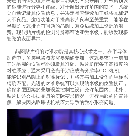
先进的图像处理算法能够自动识别各类缺陷，并根据预设
的标准进行分类和评级。对于超出允许范围的缺陷，系统
会自动记录其位置信息，并决定是否继续加工或将其标记
为不良品。这项功能对于提高芯片良率至关重要，能够在
早期阶段就排除有问题的晶圆，避免后续加工资源的浪
费。现代贴片机的检测分辨率可达亚微米级，能够发现极
细微的表面异常。
晶圆贴片机的对准功能是其核心技术之一。在半导体
制造中，多层电路图案需要精确叠加，这就要求每一层加
工时晶圆的位置都必须极其准确。贴片机配备了高精度的
对准系统，通常采用激光干涉仪或高分辨率CCD相机，
能够识别晶圆上的对准标记，并将其与加工设备的坐标系
精确匹配。先进的对准系统可以实现纳米级的位置校正，
确保多层图案的叠加误差控制在设计允许范围内。此外，
贴片机还会根据晶圆的实际变形情况，进行局部的位置补
偿，解决因热膨胀或机械应力导致的微小形变问题。