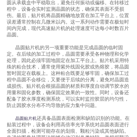
圆从承载盒中平稳取出，避免任何振动或偏移。在转移过
程中，设备会实时监测晶圆的状态，确保其表面不受损
伤。最后，贴片机将晶圆精确地放置在加工平台上，位置
误差通常控制在几微米以内。这一系列动作需要在极短时
间内完成，现代高速贴片机的处理速度可达每小时数百片
晶圆。
晶圆贴片机的另一项重要功能是完成晶圆的临时固
定。在后续的加工过程中，晶圆需要承受各种物理和化学
处理，因此必须牢固地固定在加工平台上。贴片机采用特
殊的粘合技术，通常使用紫外线固化胶或热熔胶，将晶圆
暂时固定在载板上。这种粘合既要足够牢固，确保加工过
程中晶圆不会移位，又要便于后续的分离，避免对晶圆造
成损伤。贴片机会根据晶圆的材质和厚度自动调节胶水的
用量和固化参数，确保固定效果的一致性。同时，设备还
配备了胶水厚度检测系统，可以实时监控胶层的均匀性，
防止因胶水分布不均导致的应力集中问题。
还具备晶圆表面检测和缺陷识别的功能。在
晶圆贴片机
贴装过程中，设备会利用高倍率光学系统对晶圆表面进行
全面扫描，检测可能存在的划痕、颗粒污染或其他缺陷。