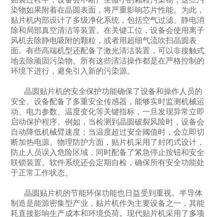
染物如果附着在晶圆表面，将严重影响芯片性能。为此，
贴片机内部设计了多级净化系统，包括空气过滤、静电消
除和局部真空清洁等装置。在关键工位，设备会使用离子
风机去除静电吸附的颗粒，或者用超细气流吹扫晶圆表
面。有些高端机型还配备了激光清洁装置，可以非接触式
地去除顽固污染物。所有这些清洁操作都是在严格控制的
环境下进行，避免引入新的污染源。
晶圆贴片机的安全保护功能确保了设备和操作人员的
安全。设备配备了多重安全传感器，能够实时监测机械运
动、电力参数、温度变化等关键指标，一旦发现异常立即
启动保护程序。例如，当检测到晶圆破裂风险时，设备会
自动降低机械臂速度；当温度超过安全阈值时，会立即切
断加热电源。物理防护方面，贴片机采用了封闭式设计，
防止人员误入危险区域，同时配备了紧急停止按钮和安全
联锁装置。软件系统还会定期自检，确保所有安全功能处
于正常工作状态。
晶圆贴片机的节能环保功能也日益受到重视。半导体
制造是能源密集型产业，贴片机作为主要设备之一，其能
耗直接影响生产成本和环境负荷。现代贴片机采用了多项