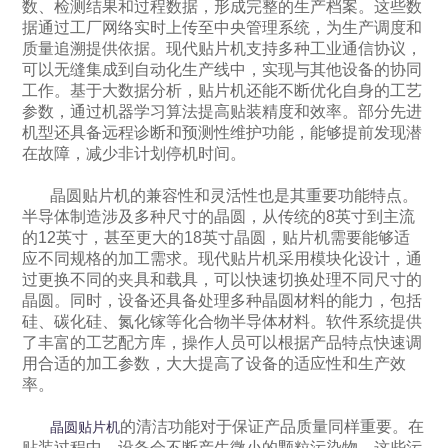
数、检测结果和过程数据，形成完整的生产档案。这些数
据通过工厂网络实时上传至中央管理系统，为生产调度和
质量追溯提供依据。现代贴片机支持多种工业通信协议，
可以无缝集成到自动化生产线中，实现与其他设备的协同
工作。基于大数据分析，贴片机还能不断优化自身的工艺
参数，通过机器学习算法提高贴装精度和效率。部分先进
机型还具备远程诊断和预测性维护功能，能够提前发现潜
在故障，减少非计划停机时间。
晶圆贴片机的兼容性和灵活性也是其重要功能特点。
半导体制造涉及多种尺寸的晶圆，从传统的8英寸到主流
的12英寸，甚至更大的18英寸晶圆，贴片机需要能够适
应不同规格的加工需求。现代贴片机采用模块化设计，通
过更换不同的夹具和载具，可以快速切换处理不同尺寸的
晶圆。同时，设备还具备处理多种晶圆材料的能力，包括
硅、碳化硅、氮化镓等化合物半导体材料。软件系统提供
了丰富的工艺配方库，操作人员可以根据产品特点快速调
用合适的加工参数，大大提高了设备的适应性和生产效
率。
的清洁功能对于保证产品质量同样重要。在
晶圆贴片机
贴装过程中，设备会不断产生微小的颗粒污染物，这些污