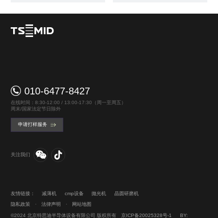
010-6477-8427
在线时间：8:30-12:00 / 13:00-17:30（周一至周五）
周末/国家法定节日除外
申请打样服务
关注我们
友情链接：
减薄机
cmp设备
抛光机
晶圆研磨机
隐私政策
·
法律声明
·
网站地图
©2024 北京特思迪半导体设备有限公司 版权所有
京ICP备20025328号-1
BY: