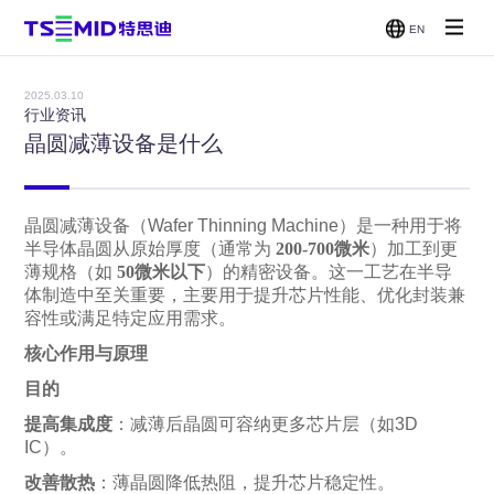
EN
单面抛光
双面抛光
减薄机
CMP
机
机
2025.03.10
贴片/刷
行业资讯
洗机
晶圆减薄设备是什么
晶圆减薄设备（Wafer Thinning Machine）是一种用于将
半导体晶圆从原始厚度（通常为
200-700微米
）加工到更
薄规格（如
50微米以下
）的精密设备。这一工艺在半导
体制造中至关重要，主要用于提升芯片性能、优化封装兼
容性或满足特定应用需求。
核心作用与原理
目的
提高集成度
：减薄后晶圆可容纳更多芯片层（如3D
IC）。
改善散热
：薄晶圆降低热阻，提升芯片稳定性。