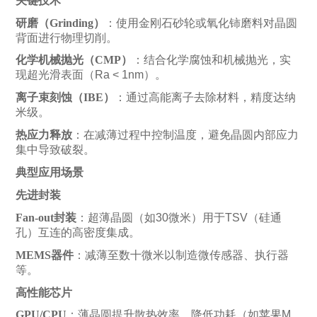
关键技术
研磨（Grinding）
：使用金刚石砂轮或氧化铈磨料对晶圆
背面进行物理切削。
化学机械抛光（CMP）
：结合化学腐蚀和机械抛光，实
现超光滑表面（Ra < 1nm）。
离子束刻蚀（IBE）
：通过高能离子去除材料，精度达纳
米级。
热应力释放
：在减薄过程中控制温度，避免晶圆内部应力
集中导致破裂。
典型应用场景
先进封装
Fan-out封装
：超薄晶圆（如30微米）用于TSV（硅通
孔）互连的高密度集成。
MEMS器件
：减薄至数十微米以制造微传感器、执行器
等。
高性能芯片
GPU/CPU
：薄晶圆提升散热效率，降低功耗（如苹果M