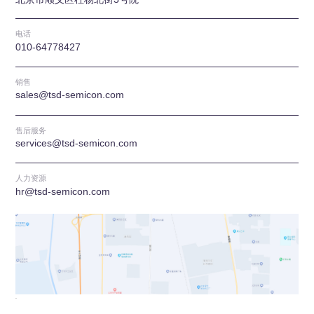
电话
010-64778427
销售
sales@tsd-semicon.com
售后服务
services@tsd-semicon.com
人力资源
hr@tsd-semicon.com
.