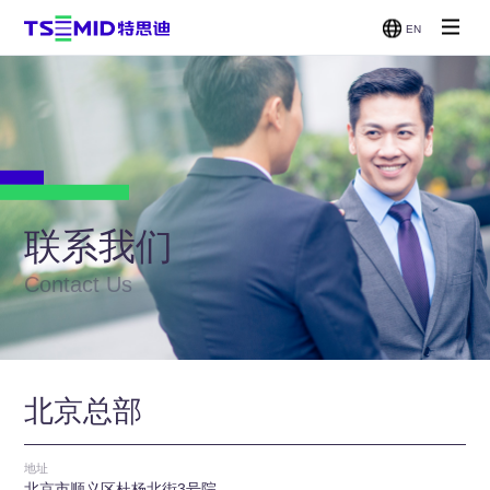
EN
单面抛光
双面抛光
减薄机
CMP
机
机
贴片/刷
洗机
联系我们
Contact Us
北京总部
地址
北京市顺义区杜杨北街3号院