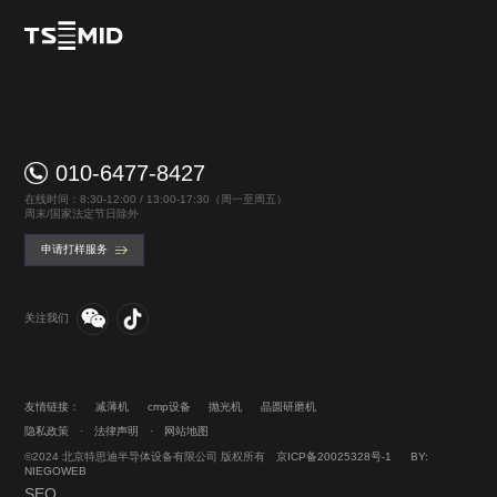
010-6477-8427
在线时间：8:30-12:00 / 13:00-17:30（周一至周五）
周末/国家法定节日除外
申请打样服务
关注我们
友情链接：
减薄机
cmp设备
抛光机
晶圆研磨机
隐私政策
·
法律声明
·
网站地图
©2024 北京特思迪半导体设备有限公司 版权所有
京ICP备20025328号-1
BY:
NIEGOWEB
SEO